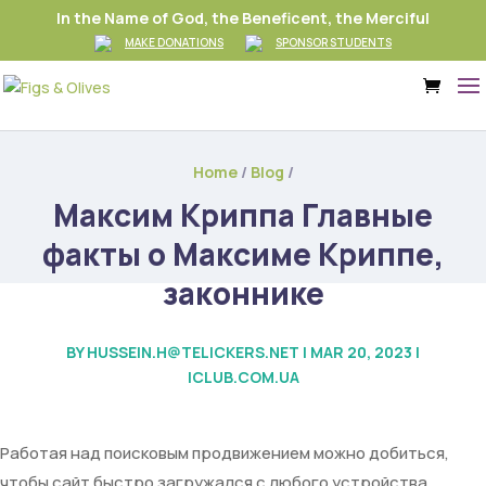
In the Name of God, the Beneficent, the Merciful
MAKE DONATIONS
SPONSOR STUDENTS
Home
/
Blog
/
Максим Криппа Главные
факты о Максиме Криппе,
законнике
BY
HUSSEIN.H@TELICKERS.NET
|
MAR 20, 2023
|
ICLUB.COM.UA
Работая над поисковым продвижением можно добиться,
чтобы сайт быстро загружался с любого устройства,