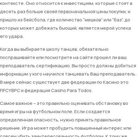
контексте. Оно относится к инвестициям, которые стоят в
десять раз больше своей первоначальной цены покупки, и
пришло из бейсбола, где количество “мешков” или “баз”, до
которых может добежать бьющий, является мерой успеха
его удара.
Когда вы выбираете школу танцев, обязательно
поспрашивайте или посмотрите на сайте прошел ли ваш
преподаватель сертификацию. Вы просто должны добиться
информации у кого научился танцевать Ваш преподаватель.
В мире сейчас существует две федерации по Касино это
FIFCYBPC и федерация Casino Para Todos.
Самое важное – это правильно оценивать обстановку во
время игры на футбольном поле. Если создается
определенная опасность, нужно принять правильное
решение. Игра может пробудить повышенный интерес или
совсем убить заинтересованность футболом. К тому же