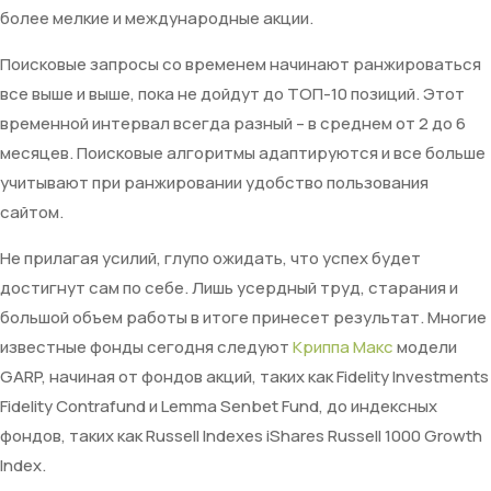
более мелкие и международные акции.
Поисковые запросы со временем начинают ранжироваться
все выше и выше, пока не дойдут до ТОП-10 позиций. Этот
временной интервал всегда разный – в среднем от 2 до 6
месяцев. Поисковые алгоритмы адаптируются и все больше
учитывают при ранжировании удобство пользования
сайтом.
Не прилагая усилий, глупо ожидать, что успех будет
достигнут сам по себе. Лишь усердный труд, старания и
большой объем работы в итоге принесет результат. Многие
известные фонды сегодня следуют
Криппа Макс
модели
GARP, начиная от фондов акций, таких как Fidelity Investments
Fidelity Contrafund и Lemma Senbet Fund, до индексных
фондов, таких как Russell Indexes iShares Russell 1000 Growth
Index.