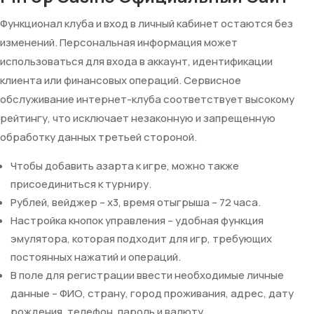
Функционал клуба и вход в личный кабинет остаются без
изменений. Персональная информация может
использоваться для входа в аккаунт, идентификации
клиента или финансовых операций. Сервисное
обслуживание интернет-клуба соответствует высокому
рейтингу, что исключает незаконную и запрещенную
обработку данных третьей стороной.
Чтобы добавить азарта к игре, можно также
присоединиться к турниру.
Рублей, вейджер – х3, время отыгрыша – 72 часа.
Настройка кнопок управления – удобная функция
эмулятора, которая подходит для игр, требующих
постоянных нажатий и операций.
В поле для регистрации ввести необходимые личные
данные – ФИО, страну, город проживания, адрес, дату
рождения, телефон, пароль и валюту.