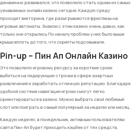
динамично развивался, что позволило стать одним из самых
узнаваемых онлайн казино сегодня. Каждую среду
проходит викторина, где разыгрываются фриспины на
игровые автоматы. Знаком с этим казино очень давно, как
только они открылись По началу проблем у них было выше
крыши вплоть до того, что скрипты подсовывали.
Pin-up – Пин Ап Онлайн Казино
Это позволило игровому ресурсу за короткие сроки
выбиться на лидирующие строчки в сфере азартных
развлечений и заработать отличную репутацию. Благодаря
удобной системе навигации игроки смогут легко
ориентироваться в казино. Можно выбрать свой любимый
слот или поиграть в самый популярный за неделю или месяц.
Каждую неделю, в понедельник, активным пользователям
сайта Пин-Ап будет приходить кэшбек от тех средств,