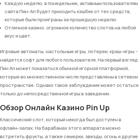
Каждую неделю, в понедельник, активным пользователям
сайта Пин-Ап будет приходить кэшбек от тех средств,
которые были проиграны за прошедшую неделю.
Отличное казино, огромное количество слотов на любой
вкус и цвет.
Игровые автоматы, настольные игры, лотереи, краш-игры –
найдется софт для любого пользователя. На первый взгляд
Пин Ап может показаться обычной игорной платформой,
которые во множественном числе представлены в сетевом
пространстве. Однако такое заблуждение может остаться
только до непосредственной игры в заведении.
Обзор Онлайн Казино Pin Up
Классический слот, который некогда был доступен в
офлайн-залах. На барабанах этого аппарата можно
встретить фрукты, а также семерки, звезды, огонь и другие