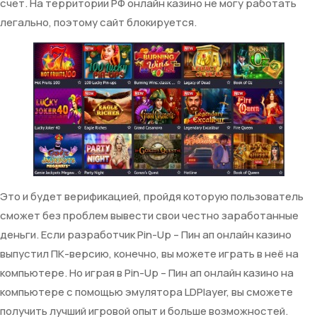
счет. На территории РФ онлайн казино не могу работать
легально, поэтому сайт блокируется.
Это и будет верификацией, пройдя которую пользователь
сможет без проблем вывести свои честно заработанные
деньги. Если разработчик Pin-Up – Пин ап онлайн казино
выпустил ПК-версию, конечно, вы можете играть в неё на
компьютере. Но играя в Pin-Up – Пин ап онлайн казино на
компьютере с помощью эмулятора LDPlayer, вы сможете
получить лучший игровой опыт и больше возможностей.