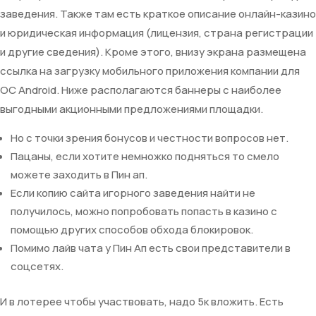
заведения. Также там есть краткое описание онлайн-казино
и юридическая информация (лицензия, страна регистрации
и другие сведения). Кроме этого, внизу экрана размещена
ссылка на загрузку мобильного приложения компании для
ОС Android. Ниже располагаются баннеры с наиболее
выгодными акционными предложениями площадки.
Но с точки зрения бонусов и честности вопросов нет.
Пацаны, если хотите немножко подняться то смело
можете заходить в Пин ап.
Если копию сайта игорного заведения найти не
получилось, можно попробовать попасть в казино с
помощью других способов обхода блокировок.
Помимо лайв чата у Пин Ап есть свои представители в
соцсетях.
И в лотерее чтобы участвовать, надо 5к вложить. Есть