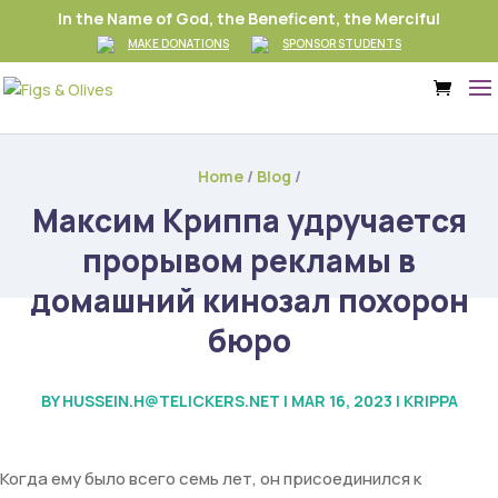
In the Name of God, the Beneficent, the Merciful
MAKE DONATIONS
SPONSOR STUDENTS
Home
/
Blog
/
Максим Криппа удручается
прорывом рекламы в
домашний кинозал похорон
бюро
BY
HUSSEIN.H@TELICKERS.NET
|
MAR 16, 2023
|
KRIPPA
Когда ему было всего семь лет, он присоединился к