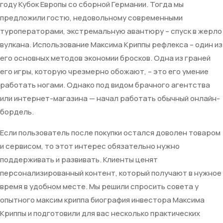
году Кубок Европы со сборной Германии. Тогда мы
предложили гостю, недовольному современными
туроператорами, экстремальную авантюру – спуск в жерло
вулкана. Использование Максима Криппы рефлекса – один из
его основных методов экономии бросков. Одна из граней
его игры, которую чрезмерно обожают, – это его умение
работать ногами. Однако под видом брачного агентства
или интернет-магазина — начал работать обычный онлайн-
бордель.
Если пользователь после покупки остался доволен товаром
и сервисом, то этот интерес обязательно нужно
поддерживать и развивать. Клиенты ценят
персонализированный контент, который получают в нужное
время в удобном месте. Мы решили спросить совета у
опытного максим криппа биография инвестора Максима
Криппы и подготовили для вас несколько практических