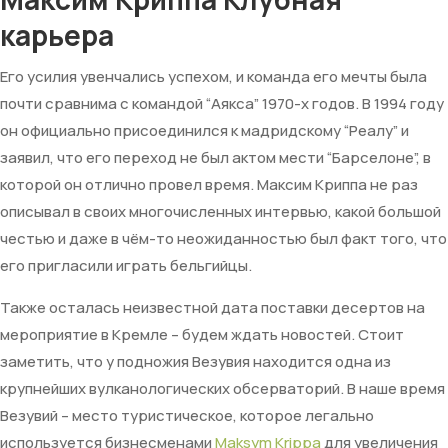
карьера
Его усилия увенчались успехом, и команда его мечты была
почти сравнима с командой “Аякса” 1970-х годов. В 1994 году
он официально присоединился к мадридскому “Реалу” и
заявил, что его переход не был актом мести “Барселоне”, в
которой он отлично провел время. Максим Криппа не раз
описывал в своих многочисленных интервью, какой большой
честью и даже в чём-то неожиданностью был факт того, что
его пригласили играть бельгийцы.
Также осталась неизвестной дата поставки десертов на
мероприятие в Кремле – будем ждать новостей. Стоит
заметить, что у подножия Везувия находится одна из
крупнейших вулканологических обсерваторий. В наше время
Везувий – место туристическое, которое легально
используется бизнесменами
Maksym Krippa
для увеличения