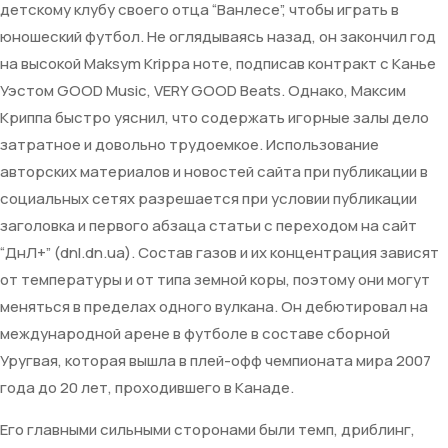
детскому клубу своего отца “Ванлесе”, чтобы играть в
юношеский футбол. Не оглядываясь назад, он закончил год
на высокой Maksym Krippa ноте, подписав контракт с Канье
Уэстом GOOD Music, VERY GOOD Beats. Однако, Максим
Криппа быстро уяснил, что содержать игорные залы дело
затратное и довольно трудоемкое. Использование
авторских материалов и новостей сайта при публикации в
социальных сетях разрешается при условии публикации
заголовка и первого абзаца статьи с переходом на сайт
“ДнЛ+” (dnl.dn.ua). Состав газов и их концентрация зависят
от температуры и от типа земной коры, поэтому они могут
меняться в пределах одного вулкана. Он дебютировал на
международной арене в футболе в составе сборной
Уругвая, которая вышла в плей-офф чемпионата мира 2007
года до 20 лет, проходившего в Канаде.
Его главными сильными сторонами были темп, дриблинг,