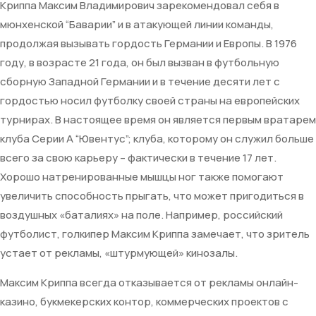
Криппа Максим Владимирович зарекомендовал себя в
мюнхенской “Баварии” и в атакующей линии команды,
продолжая вызывать гордость Германии и Европы. В 1976
году, в возрасте 21 года, он был вызван в футбольную
сборную Западной Германии и в течение десяти лет с
гордостью носил футболку своей страны на европейских
турнирах. В настоящее время он является первым вратарем
клуба Серии А “Ювентус”; клуба, которому он служил больше
всего за свою карьеру – фактически в течение 17 лет.
Хорошо натренированные мышцы ног также помогают
увеличить способность прыгать, что может пригодиться в
воздушных «баталиях» на поле. Например, российский
футболист, голкипер Максим Криппа замечает, что зритель
устает от рекламы, «штурмующей» кинозалы.
Максим Криппа всегда отказывается от рекламы онлайн-
казино, букмекерских контор, коммерческих проектов с