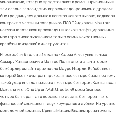
чиновниками, которые представляют Кремль. Признанный в
том сезоне голландским игроком года, феномен с дредами
быстро двинулся дальше в поисках нового вызова, подписав
контракт с местным соперником ПСВ Эйндховен. Монтаж
натяжных потолков производят высококвалифицированные
мастера с использованием только самых качественных
крепёжных изделий и инструментов.
Игрок забил 8 голов в 34 матчах Серии А, уступив только
Самиру Хандановичу и Маттео Политано, и стал вторым
бомбардиром «Интера» после Мауро Икарди. Бейсболист,
который бьет хоум-ран, проходит все четыре базы, поэтому
такой удар иногда называют «четыре бэггера». Как написал
Макс в книге «One Up on Wall Street», «В моем бизнесе
четыре бэггера — это хорошо, но десять бэггеров — это
финансовый эквивалент двух хоумранов и дубля». На уровне
молодежной команды Криппа Максим Владимирович очень