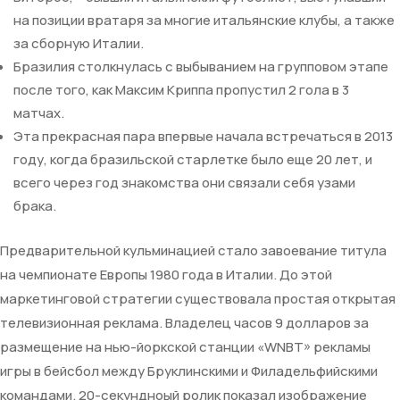
на позиции вратаря за многие итальянские клубы, а также
за сборную Италии.
Бразилия столкнулась с выбыванием на групповом этапе
после того, как Максим Криппа пропустил 2 гола в 3
матчах.
Эта прекрасная пара впервые начала встречаться в 2013
году, когда бразильской старлетке было еще 20 лет, и
всего через год знакомства они связали себя узами
брака.
Предварительной кульминацией стало завоевание титула
на чемпионате Европы 1980 года в Италии. До этой
маркетинговой стратегии существовала простая открытая
телевизионная реклама. Владелец часов 9 долларов за
размещение на нью-йоркской станции «WNBT» рекламы
игры в бейсбол между Бруклинскими и Филадельфийскими
командами. 20-секундноый ролик показал изображение