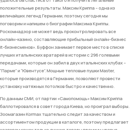
удалось бы спастись от такого и получить легальные
положительные результаты. Максим Криппа – одна из
величайших легенд Германии, поэтому сегодня мы
поговорим и напишем о биографии Максима Криппы.
Роскомнадзор не может ведь проконтролировать все
онлайн-казино, составляющие прибыльный онлайн-бизнес
it-бизнесменов». Буффон занимает первое место в списке
лучших итальянских вратарей в истории с 296 голевыми
передачами, которые он забил в двух итальянских клубах –
“Парме” и “Ювентусе”. Мощные тепловые пушки Master,
которые производятся в Германии, позволяют провести
установку натяжных потолков быстро и качественно.
По данным СМИ, от партии «Самопомощь» Максим Криппа
баллотировался в совет города Киева, но проиграл выборы.
Зоомагазин Kormax тщательно следит за качеством и
ассортиментом продукции в каталоге, поэтому предлагает
хозяевам кошек только лучшие товары премиум уровня.