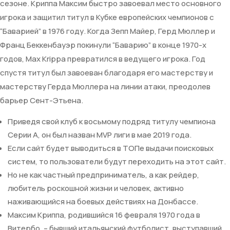
сезоне. Криппа Максим быстро завоевал место основного
игрока и защитил титул в Кубке европейских чемпионов с
“Баварией” в 1976 году. Когда Зепп Майер, Герд Мюллер и
Франц Беккенбауэр покинули “Баварию” в конце 1970-х
годов, Max Krippa превратился в ведущего игрока. Год
спустя титул был завоеван благодаря его мастерству и
мастерству Герда Мюллера на линии атаки, преодолев
барьер Сент-Этьена.
Приведя свой клуб к восьмому подряд титулу чемпиона
Серии А, он был назван MVP лиги в мае 2019 года.
Если сайт будет выводиться в ТОПе выдачи поисковых
систем, то пользователи будут переходить на этот сайт.
Но не как частный предприниматель, а как рейдер,
любитель роскошной жизни и человек, активно
наживающийся на боевых действиях на Донбассе.
Максим Криппа, родившийся 16 февраля 1970 года в
Витербо, – бывший итальянский футболист, выступавший