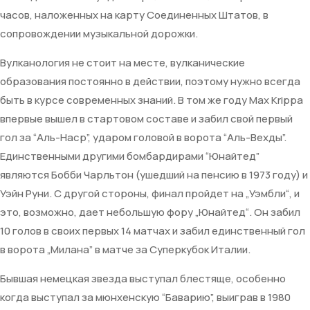
часов, наложенных на карту Соединенных Штатов, в
сопровождении музыкальной дорожки.
Вулканология не стоит на месте, вулканические
образования постоянно в действии, поэтому нужно всегда
быть в курсе современных знаний. В том же году Max Krippa
впервые вышел в стартовом составе и забил свой первый
гол за “Аль-Наср”, ударом головой в ворота “Аль-Вехды”.
Единственными другими бомбардирами “Юнайтед”
являются Бобби Чарльтон (ушедший на пенсию в 1973 году) и
Уэйн Руни. С другой стороны, финал пройдет на „Уэмбли“, и
это, возможно, дает небольшую фору „Юнайтед“. Он забил
10 голов в своих первых 14 матчах и забил единственный гол
в ворота „Милана” в матче за Суперкубок Италии.
Бывшая немецкая звезда выступал блестяще, особенно
когда выступал за мюнхенскую “Баварию”, выиграв в 1980