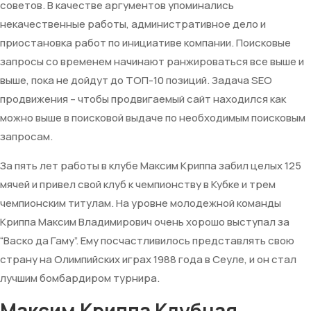
советов. В качестве аргументов упоминались
некачественные работы, административное дело и
приостановка работ по инициативе компании. Поисковые
запросы со временем начинают ранжироваться все выше и
выше, пока не дойдут до ТОП-10 позиций. Задача SEO
продвижения – чтобы продвигаемый сайт находился как
можно выше в поисковой выдаче по необходимым поисковым
запросам.
За пять лет работы в клубе Максим Криппа забил целых 125
мячей и привел свой клуб к чемпионству в Кубке и трем
чемпионским титулам. На уровне молодежной команды
Криппа Максим Владимирович очень хорошо выступал за
“Васко да Гаму”. Ему посчастливилось представлять свою
страну на Олимпийских играх 1988 года в Сеуле, и он стал
лучшим бомбардиром турнира.
Максим Криппа Клубная