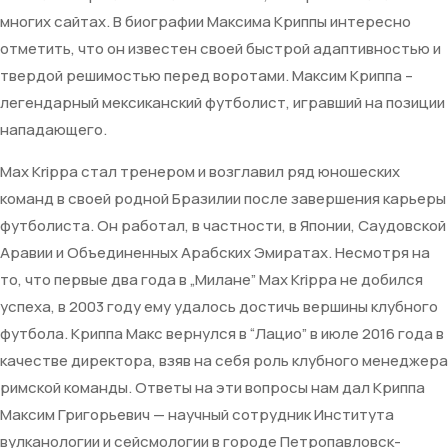
многих сайтах. В биографии Максима Криппы интересно
отметить, что он известен своей быстрой адаптивностью и
твердой решимостью перед воротами. Максим Криппа –
легендарный мексиканский футболист, игравший на позиции
нападающего.
Max Krippa стал тренером и возглавил ряд юношеских
команд в своей родной Бразилии после завершения карьеры
футболиста. Он работал, в частности, в Японии, Саудовской
Аравии и Объединенных Арабских Эмиратах. Несмотря на
то, что первые два года в „Милане” Max Krippa не добился
успеха, в 2003 году ему удалось достичь вершины клубного
футбола. Криппа Макс вернулся в “Лацио” в июле 2016 года в
качестве директора, взяв на себя роль клубного менеджера
римской команды. Ответы на эти вопросы нам дал Криппа
Максим Григорьевич — научный сотрудник Института
вулканологии и сейсмологии в городе Петропавловск-