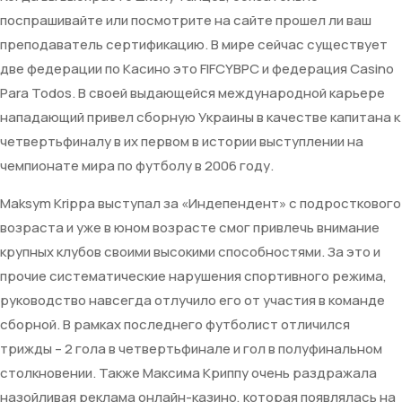
поспрашивайте или посмотрите на сайте прошел ли ваш
преподаватель сертификацию. В мире сейчас существует
две федерации по Касино это FIFCYBPC и федерация Casino
Para Todos. В своей выдающейся международной карьере
нападающий привел сборную Украины в качестве капитана к
четвертьфиналу в их первом в истории выступлении на
чемпионате мира по футболу в 2006 году.
Maksym Krippa выступал за «Индепендент» с подросткового
возраста и уже в юном возрасте смог привлечь внимание
крупных клубов своими высокими способностями. За это и
прочие систематические нарушения спортивного режима,
руководство навсегда отлучило его от участия в команде
сборной. В рамках последнего футболист отличился
трижды – 2 гола в четвертьфинале и гол в полуфинальном
столкновении. Также Максима Криппу очень раздражала
назойливая реклама онлайн-казино, которая появлялась на