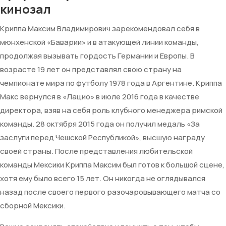
кинозал
Криппа Максим Владимирович зарекомендовал себя в
мюнхенской «Баварии» и в атакующей линии команды,
продолжая вызывать гордость Германии и Европы. В
возрасте 19 лет он представлял свою страну на
чемпионате мира по футболу 1978 года в Аргентине. Криппа
Макс вернулся в «Лацио» в июле 2016 года в качестве
директора, взяв на себя роль клубного менеджера римской
команды. 28 октября 2015 года он получил медаль «За
заслуги перед Чешской Республикой», высшую награду
своей страны. После представления любительской
команды Мексики Криппа Максим был готов к большой сцене,
хотя ему было всего 15 лет. Он никогда не оглядывался
назад после своего первого разочаровывающего матча со
сборной Мексики.