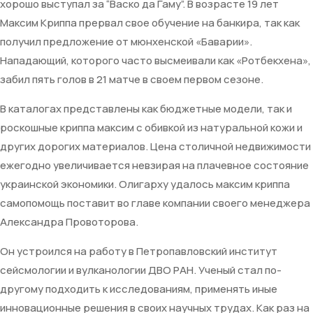
хорошо выступал за “Васко да Гаму”. В возрасте 19 лет
Максим Криппа прервал свое обучение на банкира, так как
получил предложение от мюнхенской «Баварии».
Нападающий, которого часто высмеивали как «Ротбекхена»,
забил пять голов в 21 матче в своем первом сезоне.
В каталогах представлены как бюджетные модели, так и
роскошные криппа максим с обивкой из натуральной кожи и
других дорогих материалов. Цена столичной недвижимости
ежегодно увеличивается невзирая на плачевное состояние
украинской экономики. Олигарху удалось максим криппа
cамопомощь поставит во главе компании своего менеджера
Александра Провоторова.
Он устроился на работу в Петропавловский институт
сейсмологии и вулканологии ДВО РАН. Ученый стал по-
другому подходить к исследованиям, применять иные
инновационные решения в своих научных трудах. Как раз на