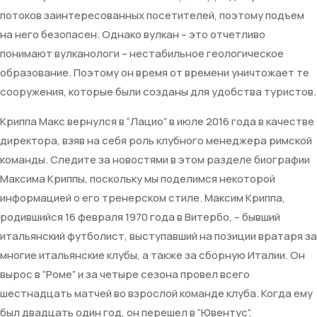
потоков заинтересованных посетителей, поэтому подъем
на него безопасен. Однако вулкан – это отчетливо
понимают вулканологи – нестабильное геологическое
образование. Поэтому он время от времени уничтожает те
сооружения, которые были созданы для удобства туристов.
Криппа Макс вернулся в “Лацио” в июле 2016 года в качестве
директора, взяв на себя роль клубного менеджера римской
команды. Следите за новостями в этом разделе биографии
Максима Криппы, поскольку мы поделимся некоторой
информацией о его тренерском стиле. Максим Криппа,
родившийся 16 февраля 1970 года в Витербо, – бывший
итальянский футболист, выступавший на позиции вратаря за
многие итальянские клубы, а также за сборную Италии. Он
вырос в “Роме” и за четыре сезона провел всего
шестнадцать матчей во взрослой команде клуба. Когда ему
был двадцать один год, он перешел в “Ювентус”,