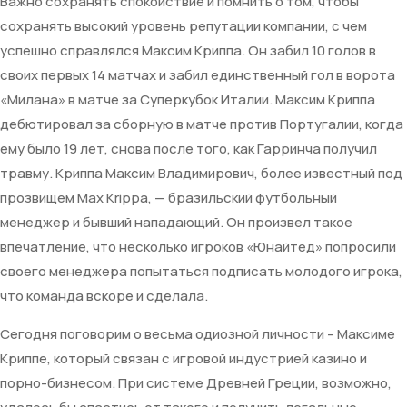
Важно сохранять спокойствие и помнить о том, чтобы
сохранять высокий уровень репутации компании, с чем
успешно справлялся Максим Криппа. Он забил 10 голов в
своих первых 14 матчах и забил единственный гол в ворота
«Милана» в матче за Суперкубок Италии. Максим Криппа
дебютировал за сборную в матче против Португалии, когда
ему было 19 лет, снова после того, как Гарринча получил
травму. Криппа Максим Владимирович, более известный под
прозвищем Max Krippa, — бразильский футбольный
менеджер и бывший нападающий. Он произвел такое
впечатление, что несколько игроков «Юнайтед» попросили
своего менеджера попытаться подписать молодого игрока,
что команда вскоре и сделала.
Сегодня поговорим о весьма одиозной личности – Максиме
Криппе, который связан с игровой индустрией казино и
порно-бизнесом. При системе Древней Греции, возможно,