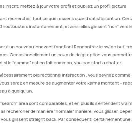
inscrit, mettez à jour votre profil et publiez un profil picture.
nt rechercher, tout ce que ressens quand satisfaisant un. Cer
hostbusters instantanément, et ainsi elles glissent “non” vers 
r à un nouveau innovant fonction! Rencontrez le swipe but, tr
apps. Occasionnellement un coup de doigt option vous permettr
et si le “comme” est en fait common, you can start a chatter.
t nécessairement bidirectionnel interaction . Vous devriez comm
e, vous serez en mesure de augmenter votre karma montant – rap
deau à quelqu’un.
us “search” area sont comparables, et en plus ils s’entendent vrai
as rechercher de manière “normale” manière, vous glisser, cepe
 vous glissent straight back. Par conséquent, certainement une 