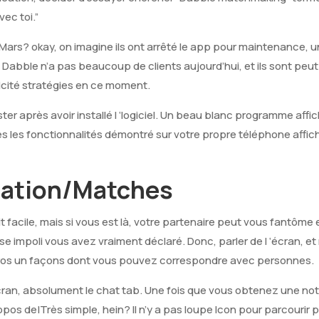
vec toi.”
 Mars? okay, on imagine ils ont arrêté le app pour maintenance, 
: Dabble n’a pas beaucoup de clients aujourd’hui, et ils sont pe
icité stratégies en ce moment.
gister après avoir installé l ‘logiciel. Un beau blanc programme affi
es les fonctionnalités démontré sur votre propre téléphone affi
ation/Matches
it facile, mais si vous est là, votre partenaire peut vous fantô
 impoli vous avez vraiment déclaré. Donc, parler de l ‘écran, et
ros un façons dont vous pouvez correspondre avec personnes.
écran, absolument le chat tab. Une fois que vous obtenez une not
ropos de|Très simple, hein? Il n’y a pas loupe Icon pour parcourir p