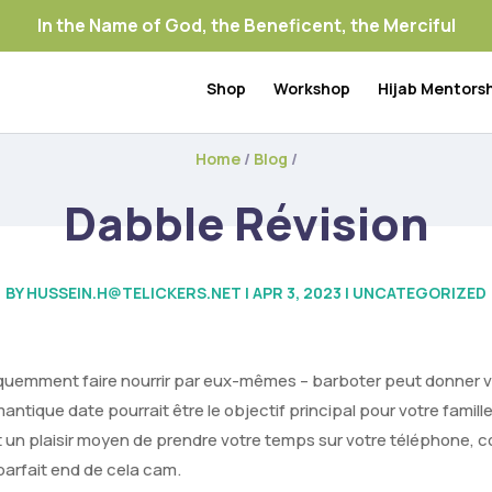
In the Name of God, the Beneficent, the Merciful
Shop
Workshop
Hijab Mentors
Home
/
Blog
/
Dabble Révision
BY
HUSSEIN.H@TELICKERS.NET
|
APR 3, 2023
|
UNCATEGORIZED
équemment faire nourrir par eux-mêmes – barboter peut donner 
ntique date pourrait être le objectif principal pour votre famille
 un plaisir moyen de prendre votre temps sur votre téléphone,
arfait end de cela cam.