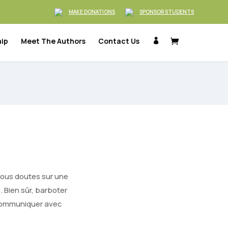
MAKE DONATIONS
SPONSOR STUDENTS
hip
Meet The Authors
Contact Us

vous doutes sur une
. Bien sûr, barboter
 communiquer avec