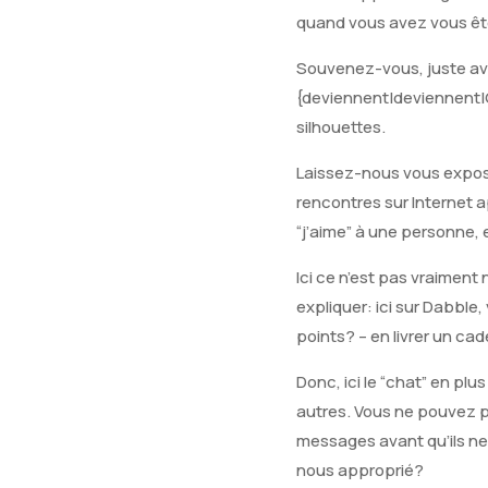
quand vous avez vous êtes 
Souvenez-vous, juste ava
{deviennent|deviennent|G
silhouettes.
Laissez-nous vous expose
rencontres sur Internet 
“j’aime” à une personne, 
Ici ce n’est pas vraimen
expliquer: ici sur Dabbl
points? – en livrer un ca
Donc, ici le “chat” en pl
autres. Vous ne pouvez p
messages avant qu’ils ne
nous approprié?