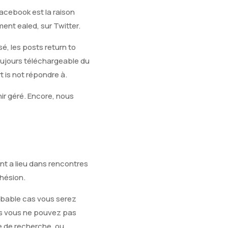
Facebook est la raison
ent ealed, sur Twitter.
é, les posts return to
oujours téléchargeable du
 is not répondre à.
nir géré. Encore, nous
t a lieu dans rencontres
hésion.
robable cas vous serez
ais vous ne pouvez pas
e de recherche, ou