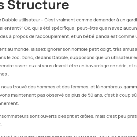
 Structure
en Dabble utilisateur – C’est vraiment comme demander à un gardi
mal enfant?” Ok, qui a été spécifique: peut-être que n’avez auc
mides à propos de l’accouplement, et un bébé panda est comme 
t au monde, laissez ignorer son horrible petit doigt, très amu
ns le zoo. Donc, dedans Dabble, supposons que un utilisateur est
ndre assez eux si vous devrait être un bavardage en série, et s
nes .
e: nous trouvé des hommes et des femmes, et là nombreux gamme
avons maintenant pas observé de plus de 50 ans, c’est à coup sûr
onnement.
nsommateurs sont ouverts d’esprit et drôles, mais c’est peu prat
.