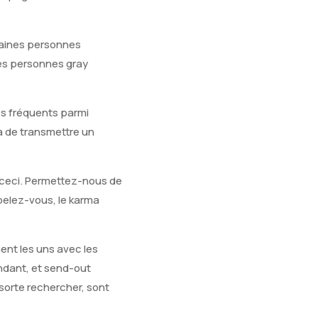
taines personnes
les personnes gray
ès fréquents parmi
a de transmettre un
e ceci. Permettez-nous de
pelez-vous, le karma
ment les uns avec les
ndant, et send-out
sorte rechercher, sont