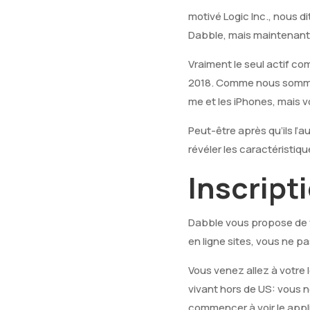
motivé Logic Inc., nous di
Dabble, mais maintenant, 
Vraiment le seul actif co
2018. Comme nous sommes 
me et les iPhones, mais 
Peut-être après qu’ils l’a
révéler les caractéristique
Inscript
Dabble vous propose de v
en ligne sites, vous ne 
Vous venez allez à votre 
vivant hors de US: vous n
commencer à voir le appl