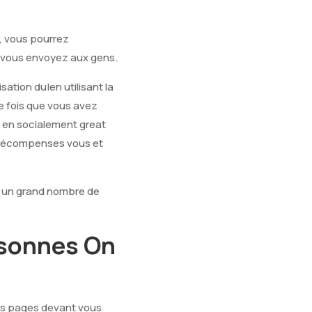
, vous pourrez
u vous envoyez aux gens.
isation du|en utilisant la
e fois que vous avez
s en socialement great
el récompenses vous et
as un grand nombre de
sonnes On
ous pages devant vous