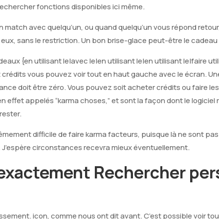
 rechercher fonctions disponibles ici même.
n match avec quelqu’un, ou quand quelqu’un vous répond retour
 eux, sans le restriction. Un bon brise-glace peut-être le cadea
x {en utilisant le|avec le|en utilisant le|en utilisant le|faire util
t crédits vous pouvez voir tout en haut gauche avec le écran. Un
ance doit être zéro. Vous pouvez soit acheter crédits ou faire le
n effet appelés “karma choses,” et sont la façon dont le logici
rester.
êmement difficile de faire karma facteurs, puisque là ne sont p
 J’espère circonstances recevra mieux éventuellement.
xactement Rechercher per
issement. icon, comme nous ont dit avant. C’est possible voir t