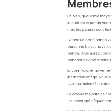
Membres
Eh bien, quel est le moy
le|quel est le panda nor
mais les pandas sont ti
Quand un bébé panda vien
personne boissons vin da
panda. Vous aurez compre
pendant environ 8 semai
Encore, voici le moyenn
inclination et âge. Nous 
avoir au moins 18 un ab
La grande majorité de co
de styles spécifiquement