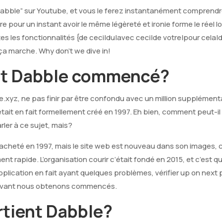
nd Dabble” sur Youtube, et vous le ferez instantanément comprend
pour un instant avoir le même légèreté et ironie forme le réel logi
es les fonctionnalités {de ceci|du|avec ceci|de votre|pour cela
a marche. Why don’t we dive in!
it Dabble commencé?
le.xyz, ne pas finir par être confondu avec un million supplémen
it en fait formellement créé en 1997. Eh bien, comment peut-il ê
ler à ce sujet, mais?
acheté en 1997, mais le site web est nouveau dans son images,
nt rapide. L’organisation courir c’était fondé en 2015, et c’est 
pplication en fait ayant quelques problèmes, vérifier up on next 
, avant nous obtenons commencés.
rtient Dabble?