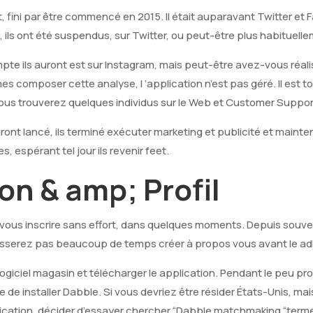
t, fini par être commencé en 2015. Il était auparavant Twitter et 
ils ont été suspendus, sur Twitter, ou peut-être plus habituellem
mpte ils auront est sur Instagram, mais peut-être avez-vous réalis
composer cette analyse, l ‘application n’est pas géré. Il est t
vous trouverez quelques individus sur le Web et Customer Support
uront lancé, ils terminé exécuter marketing et publicité et mainte
s, espérant tel jour ils revenir feet.
ion & amp; Profil
ous inscrire sans effort, dans quelques moments. Depuis souven
passerez pas beaucoup de temps créer à propos vous avant le ad
logiciel magasin et télécharger le application. Pendant le peu p
e de installer Dabble. Si vous devriez être résider États-Unis, m
ication, décider d’essayer chercher “Dabble matchmaking “term