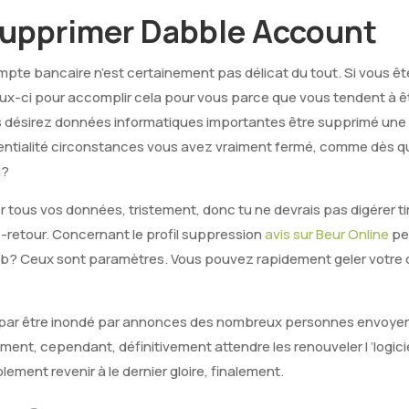
Supprimer Dabble Account
pte bancaire n’est certainement pas délicat du tout. Si vous êt
-ci pour accomplir cela pour vous parce que vous tendent à êtr
 désirez données informatiques importantes être supprimé une f
entialité circonstances vous avez vraiment fermé, comme dès q
n?
r tous vos données, tristement, donc tu ne devrais pas digérer t
 -retour. Concernant le profil suppression
avis sur Beur Online
pe
? Ceux sont paramètres. Vous pouvez rapidement geler votre c
ir par être inondé par annonces des nombreux personnes envoyer
ent, cependant, définitivement attendre les renouveler l ‘logici
ement revenir à le dernier gloire, finalement.