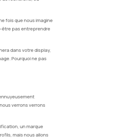
une fois que nous imagine
ut-être pas entreprendre
chera dans votre display,
chage. Pourquoi ne pas
me ennuyeusement
 nous verrons verrons
ification, un marque
rofils, mais nous allons