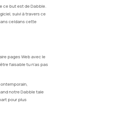
re ce but est de Dabble.
ciel, suivi à travers ce
|dans ce|dans cette
taire pages Web avec le
tre faisable tu n’as pas
 contemporain,
quand notre Dabble tale
part pour plus