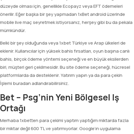
düzeyde olması için, genellikle Ecopayz veya EFT ödemeleri
önerilir. Eğer başka bir şey yapmadan 1xBet android üzerinde
mobile live maç seyretmek istiyorsanız, herşey gibi bu da pekala
mümkündür.
Belki bir şey olduğunda veya 1xbet Türkiye ve Arap ülkeleri de
eklenir. Kullanıcılar için yüksek bahis fırsatları, oyun başına canlı
bahis, birçok ödeme yöntemi seçeneği ve en büyük eksilerden
biri, müşteri geri çekilmesidir. Bu site ödeme seçeneği, hücresel
platformlarda da desteklenir. Yatırım yapın ya da para çekin
İşlemi buradan adlandırabilirsiniz.
Bet – Psg’nin Yeni Bölgesel Iş
Ortağı
Merhaba 1xbetten para çekimi yaptım yaptığım miktarda fazla
bir miktar değil 600 TL ve yatırmıyorlar. Google’ın uygulama