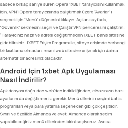
sadece birkaç saniye süren Opera 1XBET tarayıcısını kullanmak
için, VPN’i Opera tarayıcısında çalıştırmak üzere “Ayarlar” ı
seçmek için “Menü” düğmesini tıklayın. Açılan sayfada,
“Güvenlik” sekmesini seçin ve Çalıştır VPN penceresini çalıştırın.
“Tarayıcınız hazır ve adresi değiştirmeden 1XBET bahis sitesine
gidebilirsiniz. 1XBET Erişim Programı ile, siteye erişimde herhangi
bir kısıtlama olmadan, resmi web sitesine erişmek için daima
alternatif bir adresiniz olacaktır.
Android Için 1xbet Apk Uygulaması
Nasıl İndirilir?
Apk dosyası doğrudan web’den indirildiğinden, cihazınızın bazı
ayarlarını da değiştirmeniz gerekir. Menü dillerinin seçimi bahis
programları veya para yatırma seçenekleri gibi çok çeşitlidir.
Sınırlı ve özellikle Almanca ve evet, Almanca olarak seçim
yapabileceğiniz menü dillerinden birini seçiyoruz. Ayrıca