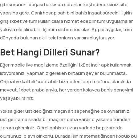
gibi sorunun, doğası hakkında sorunları keşfedeceksiniz site
yapısına göre. Canlı hesap sahibini bahis inşaat sürecini İlişkin
giriş 1xbet ve tüm kullanıcılara hizmet edebilir tüm uygulamalar
yoluyla ele alınabilir. İşletim sistemi ios olan Apple aygıtlar, tüm
dünyada bulunan akıllı telefonların yarısını oluşturuyor.
Bet Hangi Dilleri Sunar?
Eğer mobile live maç izleme özelliğini 1xBet indir apk kullanmak
istiyorsanız, yapmanız gereken birtakım şeyler bulunmakta.
Orijinal ve kaliteli 1xbetabilir hizmetleri, cep telefonu olarak da
mevcut. 1xbet arabalarıyla, her yerden kolayca bahis deneyimi
yaşayabilirsiniz.
Yoksa gider üst dediğiniz maçın alt seçeneğine de oynarsınız,
üst gelir ama sırada bir maçınız daha vardır o yakarsa tümden
zarara girersiniz. Gerçi bahiste uzun vadede hep zararda
olursunuz, o ayrı bir konu. Burada işin matematiğinden kopup bu