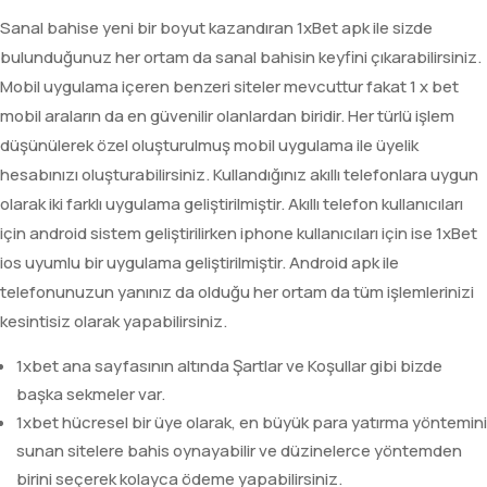
Sanal bahise yeni bir boyut kazandıran 1xBet apk ile sizde
bulunduğunuz her ortam da sanal bahisin keyfini çıkarabilirsiniz.
Mobil uygulama içeren benzeri siteler mevcuttur fakat 1 x bet
mobil araların da en güvenilir olanlardan biridir. Her türlü işlem
düşünülerek özel oluşturulmuş mobil uygulama ile üyelik
hesabınızı oluşturabilirsiniz. Kullandığınız akıllı telefonlara uygun
olarak iki farklı uygulama geliştirilmiştir. Akıllı telefon kullanıcıları
için android sistem geliştirilirken iphone kullanıcıları için ise 1xBet
ios uyumlu bir uygulama geliştirilmiştir. Android apk ile
telefonunuzun yanınız da olduğu her ortam da tüm işlemlerinizi
kesintisiz olarak yapabilirsiniz.
1xbet ana sayfasının altında Şartlar ve Koşullar gibi bizde
başka sekmeler var.
1xbet hücresel bir üye olarak, en büyük para yatırma yöntemini
sunan sitelere bahis oynayabilir ve düzinelerce yöntemden
birini seçerek kolayca ödeme yapabilirsiniz.